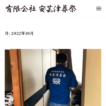
「
ュ
コ
ー
東
ン
メ
広
ニ
テ
「
島
東
ュ
ン
ー
市
東
広
ツ
の
島
広
月:
2022年10月
へ
葬
市
島
儀
ス
の
市
」
キ
葬
の
費
ッ
儀
葬
用
プ
・
の
儀
家
目
」
族
安
費
葬
と
用
・
流
終
の
れ
活
目
を
サ
わ
安
ポ