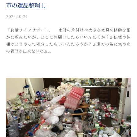
市の遺品整理士
2022.10.24
b
y
「終活ライフサポート」 家財の片付けや大きな家具の移動を誰
a
かに頼みたいが、どこにお願いしたらいいんだろか？ 仏壇や神
k
棚はどうやって処分したらいいんだろうか？ 遠方の為に家や庭
i
の管理が出来ないなぁ...
t
s
u
s
o
s
a
i
_
a
d
m
i