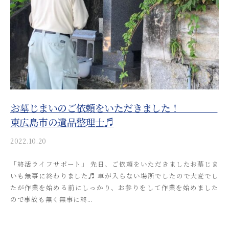
i
_
a
d
m
i
n
お墓じまいのご依頼をいただきました！
東広島市の遺品整理士♬
2022.10.20
b
y
「終活ライフサポート」 先日、ご依頼をいただきましたお墓じま
a
いも無事に終わりました♬ 車が入らない場所でしたので大変でし
k
たが作業を始める前にしっかり、お参りをして作業を始めました
i
ので事故も無く無事に終...
t
s
u