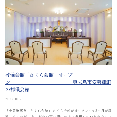
o
s
a
i
_
a
d
m
i
n
葬儀会館「さくら会館」オープ
ン 東広島市安芸津町
の葬儀会館
2022.10.25
b
y
「安芸津葬祭 さくら会館」 さくら会館がオープンして3ヶ月が経
a
過しましたが、ありがたい事に沢山の方に利用していただきてい
k