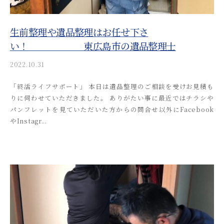
か
と
ー
り
流
ト
や
生前整理や遺品整理はお任せ下さ
れ
す
い！ 東広島市の遺品整理士
を
く
わ
ご
2022.10.31
b
案
y
か
「終活ライフサポート」 本日は遺品整理のご相談を受けお見積も
内
a
り
りに伺わせていただきました。 ありがたい事に最近ではチラシや
k
。
や
パンフレットを見ていただいた方からの問合せ以外にFacebook
i
安
す
やInstagr...
t
心
く
s
し
u
ご
て
s
ご
案
o
相
内
s
談
。
a
い
安
i
た
_
心
だ