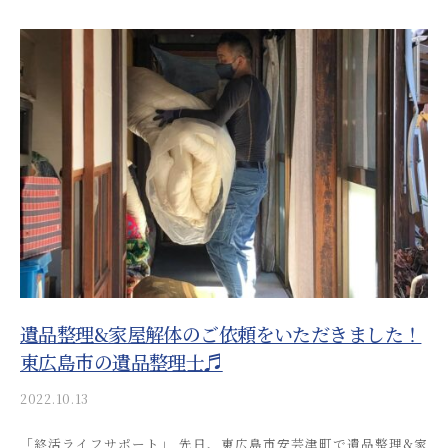
s
o
s
a
i
_
a
d
m
i
n
遺品整理&家屋解体のご依頼をいただきました！
東広島市の遺品整理士♬
2022.10.13
b
y
「終活ライフサポート」 先日、東広島市安芸津町で遺品整理&家
a