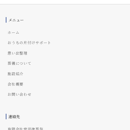
a
i
_
メニュー
a
d
ホーム
m
i
おうちの片付けサポート
n
思い出整理
葬儀について
施設紹介
会社概要
お問い合わせ
連絡先
有限会社安芸津葬祭