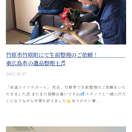
a
し
け
d
る
て
m
安
ご
i
芸
n
相
津
談
葬
い
祭
た
竹原市竹原町にて生前整理のご依頼！
だ
東広島市の遺品整理士♬
け
2022.10.27
b
る
y
安
「終活ライフサポート」 先日、竹原市で生前整理のご依頼をいた
a
だきました♬ まだまだ昼間は暑いですね
スタッフと一緒に汗だ
芸
k
くになりながら作業を終えました
ありがたい事...
i
津
t
葬
s
祭
u
s