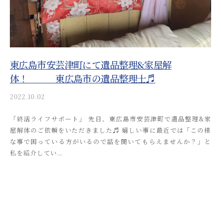
i
n
東広島市安芸津町にて遺品整理&家屋解
体！ 東広島市の遺品整理士♬
2022.10.02
b
y
「終活ライフサポート」 先日、東広島市安芸津町で遺品整理&家
a
屋解体のご依頼をいただきました♬ 嬉しい事に最近では「この様
k
な事で困っている方がいるので話を聞いてもらえませんか？」と
i
私を紹介してい...
t
s
u
s
o
s