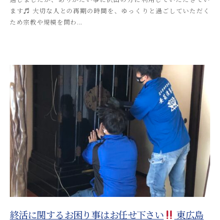
ます♬ 大切な人との再期の時間を、ゆっくりと過ごしていただく
i
ため宗教や規模を問わ...
t
s
u
s
o
s
a
i
_
a
d
m
i
n
終活に関するお困り事はお任せ下さい
東広島