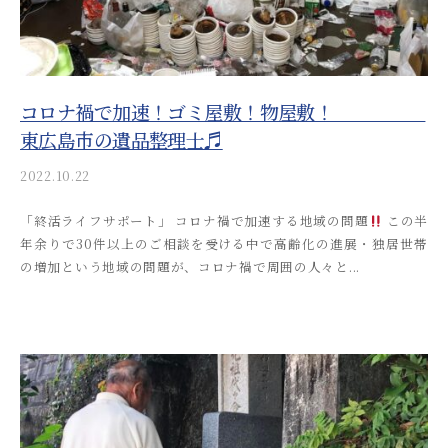
n
コロナ禍で加速！ゴミ屋敷！物屋敷！
東広島市の遺品整理士♬
2022.10.22
b
y
「終活ライフサポート」 コロナ禍で加速する地域の問題
この半
a
年余りで30件以上のご相談を受ける中で高齢化の進展・独居世帯
k
の増加という地域の問題が、コロナ禍で周囲の人々と...
i
t
s
u
s
o
s
a