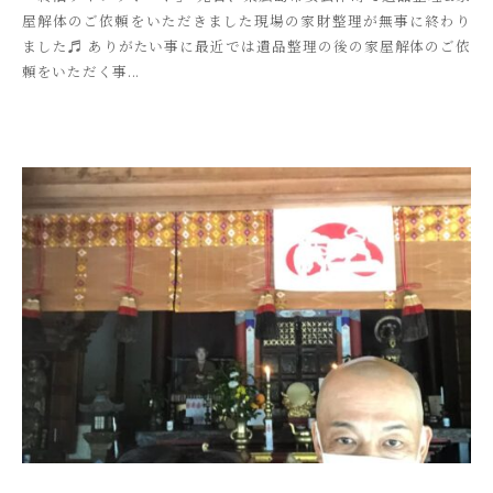
屋解体のご依頼をいただきました現場の家財整理が無事に終わり
k
ました♬ ありがたい事に最近では遺品整理の後の家屋解体のご依
i
頼をいただく事...
t
s
u
s
o
s
a
i
_
a
d
m
i
n