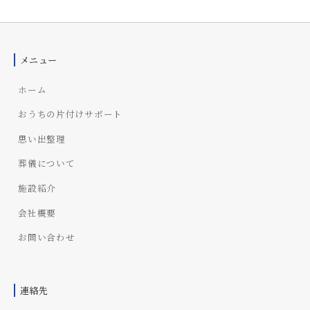
a
i
_
メニュー
a
d
ホーム
m
i
おうちの片付けサポート
n
思い出整理
葬儀について
施設紹介
会社概要
お問い合わせ
連絡先