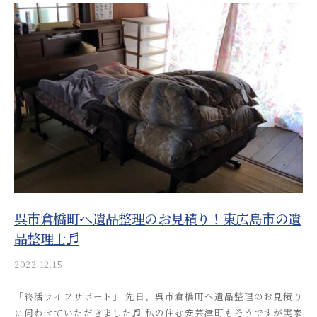
o
s
a
i
_
a
d
m
i
n
呉市倉橋町へ遺品整理のお見積り！東広島市の遺
品整理士♬
2022.12.15
b
y
「終活ライフサポート」 先日、呉市倉橋町へ遺品整理のお見積り
a
に伺わせていただきました♬ 私の住む安芸津町もそうですが実家
k