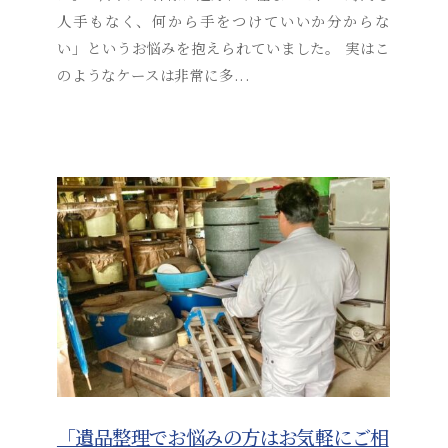
i
人手もなく、何から手をつけていいか分からな
t
い」というお悩みを抱えられていました。 実はこ
s
のようなケースは非常に多...
u
s
o
s
a
i
_
a
d
m
i
n
「遺品整理でお悩みの方はお気軽にご相