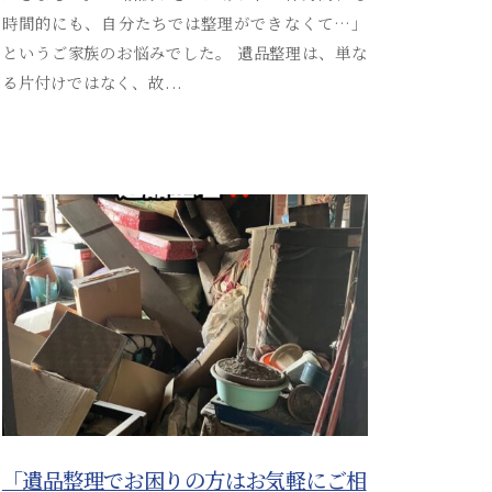
i
時間的にも、自分たちでは整理ができなくて…」
t
というご家族のお悩みでした。 遺品整理は、単な
s
る片付けではなく、故...
u
s
o
s
a
i
_
a
d
m
i
n
「遺品整理でお困りの方はお気軽にご相