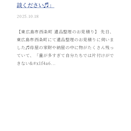
談ください♬」
2025.10.18
b
y
a
【東広島市西条町 遺品整理のお見積り】 先日、
k
東広島市西条町にて遺品整理のお見積りに伺いま
i
した♬母屋の家財や納屋の中に物がたくさん残っ
t
ていて、「量が多すぎて自分たちでは片付けがで
s
きない&#x1f4a6...
u
s
o
s
a
i
_
a
d