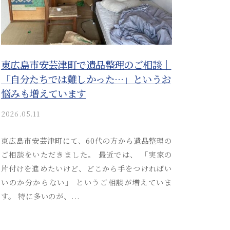
東広島市安芸津町で遺品整理のご相談｜
「自分たちでは難しかった…」というお
悩みも増えています
2026.05.11
b
y
a
東広島市安芸津町にて、60代の方から遺品整理の
k
ご相談をいただきました。 最近では、 「実家の
i
片付けを進めたいけど、どこから手をつければい
t
いのか分からない」 というご相談が増えていま
s
す。 特に多いのが、...
u
s
o