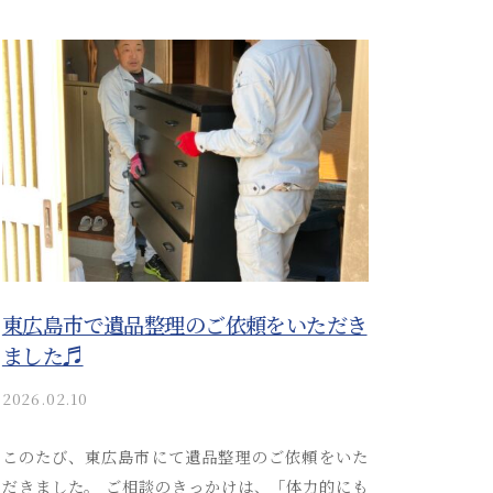
s
a
i
_
a
d
m
i
n
東広島市で遺品整理のご依頼をいただき
ました♬
2026.02.10
b
y
a
このたび、東広島市にて遺品整理のご依頼をいた
k
だきました。 ご相談のきっかけは、「体力的にも