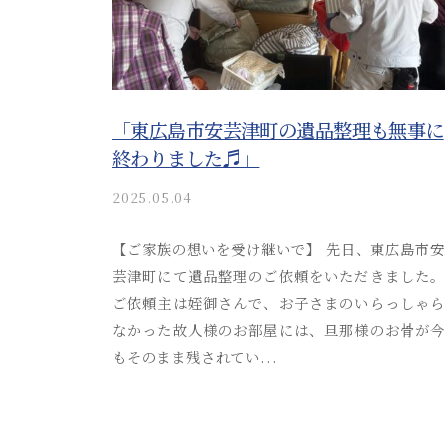
m
i
n
「東広島市安芸津町の遺品整理も無事に
終わりました♬」
2025.05.04
b
y
a
【ご家族の想いを受け継いで】 先日、東広島市安
k
芸津町にて遺品整理のご依頼をいただきました。
i
ご依頼主は姪御さんで、お子さまのいらっしゃら
t
なかった故人様のお部屋には、旦那様のお骨が今
s
もそのまま残されてい...
u
s
o
s