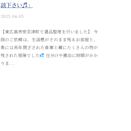
談下さい♬」
2025.06.05
b
y
a
【東広島市安芸津町で遺品整理を行いました】 今
k
回のご依頼は、生活感がそのまま残るお部屋と、
i
奥には長年閉ざされた倉庫と蔵にたくさんの物が
t
残された現場でした
仕分けや搬出に時間がかか
s
りま...
u
s
o
s
a
i
_
a
d