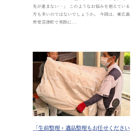
i
先が進まない…」 このようなお悩みを抱えている
る
t
方も多いのではないでしょうか。 今回は、東広島
安
s
市安芸津町で実際に...
芸
u
s
津
o
葬
s
祭
a
i
_
a
d
m
i
n
「生前整理・遺品整理もお任せください