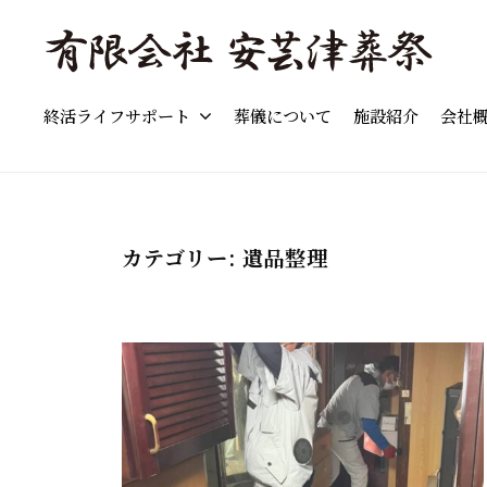
島
コ
市
ン
の
テ
「
東
葬
ン
終活ライフサポート
葬儀について
施設紹介
会社
東
広
儀
ツ
島
広
」
へ
市
費
島
ス
の
用
市
キ
葬
の
カテゴリー:
遺品整理
の
儀
ッ
目
葬
・
プ
安
家
儀
と
族
流
」
葬
れ
費
・
を
用
終
わ
の
活