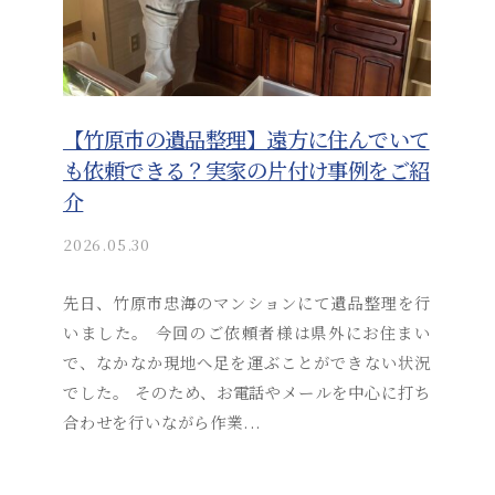
【竹原市の遺品整理】遠方に住んでいて
も依頼できる？実家の片付け事例をご紹
介
2026.05.30
b
y
a
先日、竹原市忠海のマンションにて遺品整理を行
k
いました。 今回のご依頼者様は県外にお住まい
i
で、なかなか現地へ足を運ぶことができない状況
t
でした。 そのため、お電話やメールを中心に打ち
s
合わせを行いながら作業...
u
s
o