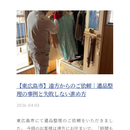
s
a
i
_
a
d
m
i
n
【東広島市】遠方からのご依頼｜遺品整
理の事例と失敗しない進め方
2026.04.03
b
y
a
東広島市にて遺品整理のご依頼をいただきまし
k
た。 今回のお客様は遠方にお住まいで、「時間も