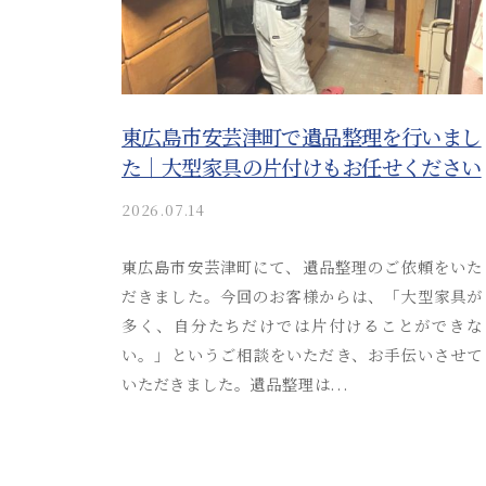
か
目
サ
り
ポ
安
や
ー
す
と
ト
く
東広島市安芸津町で遺品整理を行いまし
流
ご
た｜大型家具の片付けもお任せください
れ
案
を
2026.07.14
b
内
y
わ
。
a
東広島市安芸津町にて、遺品整理のご依頼をいた
安
か
k
だきました。今回のお客様からは、「大型家具が
心
り
i
多く、自分たちだけでは片付けることができな
し
t
や
い。」というご相談をいただき、お手伝いさせて
て
s
いただきました。遺品整理は...
す
ご
u
く
s
相
o
ご
談
s