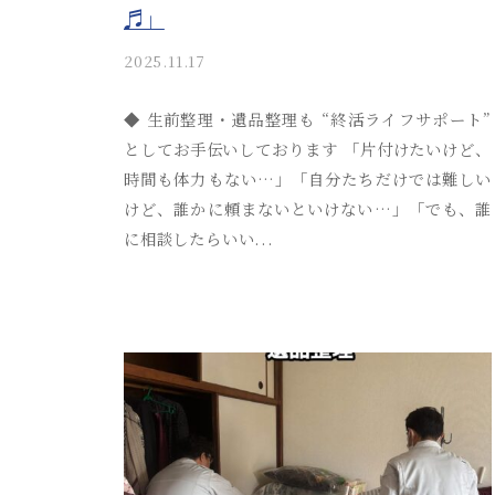
♬」
2025.11.17
b
y
a
◆ 生前整理・遺品整理も “終活ライフサポート”
k
としてお手伝いしております 「片付けたいけど、
i
時間も体力もない…」「自分たちだけでは難しい
t
けど、誰かに頼まないといけない…」「でも、誰
s
に相談したらいい...
u
s
o
s
a
i
_
a
d