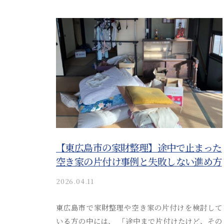
い
案
a
た
内
i
だ
_
。
け
a
安
る
d
心
安
m
i
し
芸
n
津
て
葬
ご
祭
相
【東広島市の家財整理】途中で止まった
談
空き家の片付け事例と失敗しない進め方
い
2026.04.11
b
た
y
だ
a
東広島市で家財整理や空き家の片付けを検討して
け
k
いる方の中には、 「途中まで片付けたけど、その