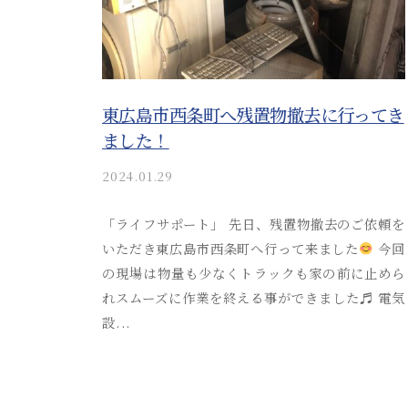
か
目
サ
り
ポ
安
や
ー
す
と
ト
く
東広島市西条町へ残置物撤去に行ってき
流
ご
ました！
れ
案
を
2024.01.29
b
内
y
わ
。
a
「ライフサポート」 先日、残置物撤去のご依頼を
安
か
k
いただき東広島市西条町へ行って来ました
今回
心
り
i
の現場は物量も少なくトラックも家の前に止めら
し
t
や
れスムーズに作業を終える事ができました♬ 電気
て
s
設...
す
ご
u
く
s
相
o
ご
談
s