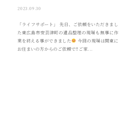
2023.09.30
b
y
a
「ライフサポート」 先日、ご依頼をいただきまし
k
た東広島市安芸津町の遺品整理の現場も無事に作
i
業を終える事ができました
今回の現場は関東に
t
お住まいの方からのご依頼で‼︎ご家...
s
u
s
o
s
a
i
_
a
d
m