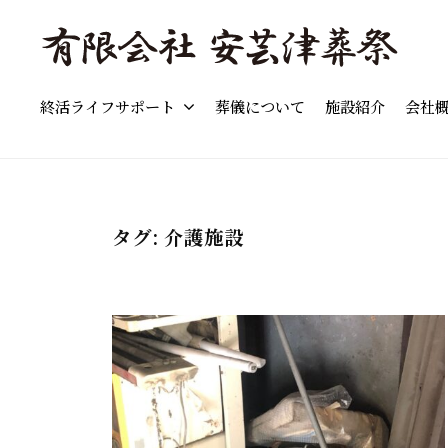
島
コ
市
ン
の
テ
「
東
葬
ン
終活ライフサポート
葬儀について
施設紹介
会社
東
広
儀
ツ
島
広
」
へ
市
費
島
ス
の
用
市
キ
葬
の
タグ:
介護施設
の
儀
ッ
目
葬
・
プ
安
家
儀
と
族
流
」
葬
れ
費
・
を
用
終
わ
の
活