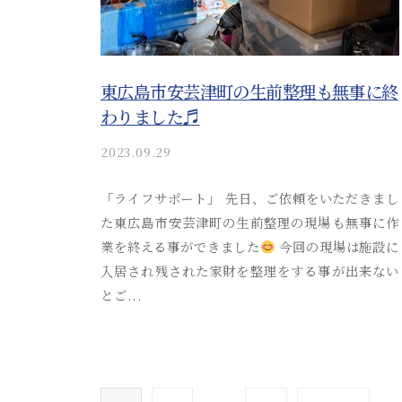
i
n
東広島市安芸津町の生前整理も無事に終
わりました♬
2023.09.29
b
y
a
「ライフサポート」 先日、ご依頼をいただきまし
k
た東広島市安芸津町の生前整理の現場も無事に作
i
業を終える事ができました
今回の現場は施設に
t
入居され残された家財を整理をする事が出来ない
s
とご...
u
s
o
s
投
a