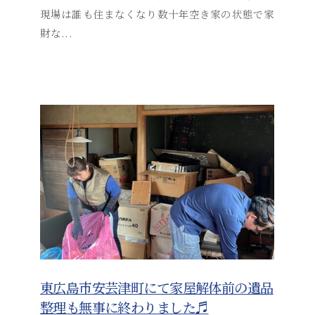
t
現場は誰も住まなくなり数十年空き家の状態で家
s
財な...
u
s
o
s
a
i
_
a
d
m
i
n
東広島市安芸津町にて家屋解体前の遺品
整理も無事に終わりました♬