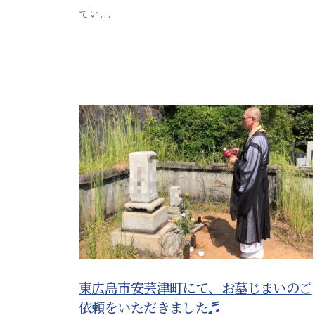
s
てい...
る
u
安
s
o
芸
s
津
a
葬
i
_
祭
a
d
m
i
n
東広島市安芸津町にて、お墓じまいのご
依頼をいただきました♬