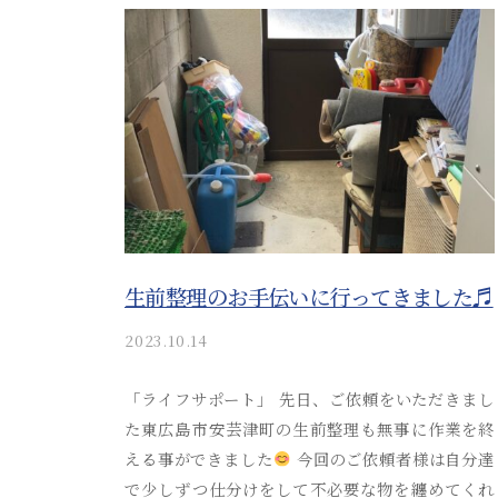
い
案
a
た
内
i
だ
_
。
け
a
安
る
d
心
安
m
i
し
芸
n
津
て
葬
ご
祭
生前整理のお手伝いに行ってきました♬
相
談
2023.10.14
b
y
い
a
「ライフサポート」 先日、ご依頼をいただきまし
た
k
た東広島市安芸津町の生前整理も無事に作業を終
だ
i
える事ができました
今回のご依頼者様は自分達
t
け
で少しずつ仕分けをして不必要な物を纏めてくれ