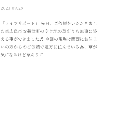
2023.09.29
b
y
a
「ライフサポート」 先日、ご依頼をいただきまし
k
た東広島市安芸津町の空き地の草刈りも無事に終
i
える事ができました♬ 今回の現場は関西にお住ま
t
いの方からのご依頼で遠方に住んでいる為、草が
s
気になるけど草刈りに...
u
s
o
s
a
i
_
a
d
m