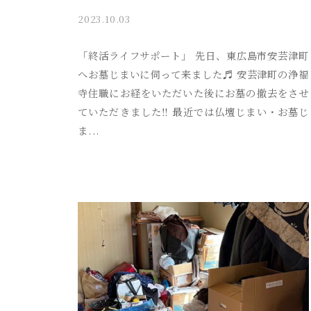
2023.10.03
b
y
a
「終活ライフサポート」 先日、東広島市安芸津町
k
へお墓じまいに伺って来ました♬ 安芸津町の浄福
i
寺住職にお経をいただいた後にお墓の撤去をさせ
t
ていただきました‼︎ 最近では仏壇じまい・お墓じ
s
ま...
u
s
o
s
a
i
_
a
d
m