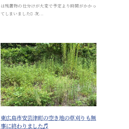
t
は残置物の仕分けが大変で予定より時間がかかっ
s
てしまいました 次...
u
s
o
s
a
i
_
a
d
m
i
n
東広島市安芸津町の空き地の草刈りも無
事に終わりました♬