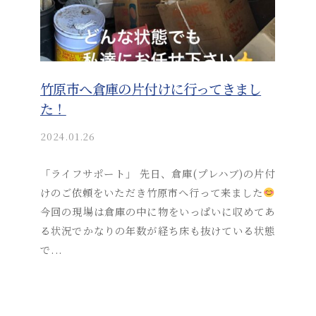
竹原市へ倉庫の片付けに行ってきまし
た！
2024.01.26
b
y
a
「ライフサポート」 先日、倉庫(プレハブ)の片付
k
けのご依頼をいただき竹原市へ行って来ました
i
今回の現場は倉庫の中に物をいっぱいに収めてあ
t
る状況でかなりの年数が経ち床も抜けている状態
s
で...
u
s
o
s