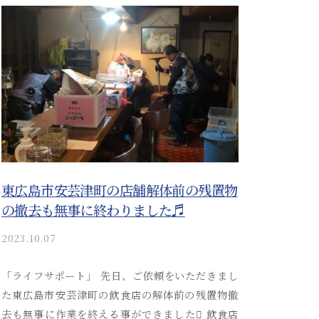
a
i
_
a
d
m
i
n
東広島市安芸津町の店舗解体前の残置物
の撤去も無事に終わりました♬
2023.10.07
b
y
a
「ライフサポート」 先日、ご依頼をいただきまし
k
た東広島市安芸津町の飲食店の解体前の残置物撤
i
去も無事に作業を終える事ができました 飲食店