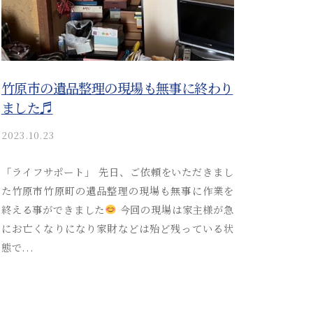
竹原市の遺品整理の現場も無事に終わり
ました♬
2023.10.23
b
y
a
「ライフサポート」 先日、ご依頼をいただきまし
k
た竹原市竹原町の遺品整理の現場も無事に作業を
i
終える事ができました
今回の現場は家主様が急
t
にお亡くなりになり家財などは殆ど残っている状
s
態で...
u
s
o
s