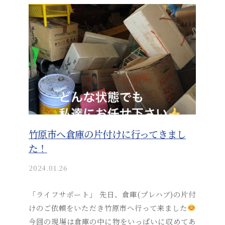
a
i
_
a
d
m
i
n
竹原市へ倉庫の片付けに行ってきまし
た！
2024.01.26
b
y
a
「ライフサポート」 先日、倉庫(プレハブ)の片付
k
けのご依頼をいただき竹原市へ行って来ました
i
今回の現場は倉庫の中に物をいっぱいに収めてあ