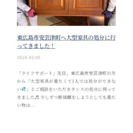
東広島市安芸津町へ大型家具の処分に行
ってきました！
2024.02.05
b
y
a
「ライフサポート」先日、東広島市安芸津町の方
k
から「大型家具が重たくて1人では処分ができな
i
い
」とご相談をいただきタンスの処分に伺って
t
きました♬ 少しずつ断捨離をしようとしても重た
s
い物は...
u
s
o
s