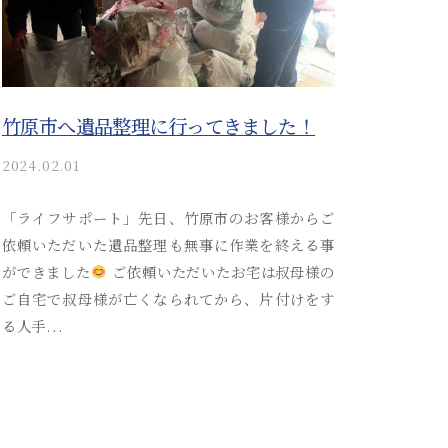
竹原市へ遺品整理に行ってきました！
2024.02.01
b
y
a
「ライフサポート」先日、竹原市のお客様からご
k
依頼いただいた遺品整理も無事に作業を終える事
i
ができました
ご依頼いただいたお宅は叔母様の
t
ご自宅で叔母様が亡くなられてから、片付けをす
s
る人手...
u
s
o
s
a