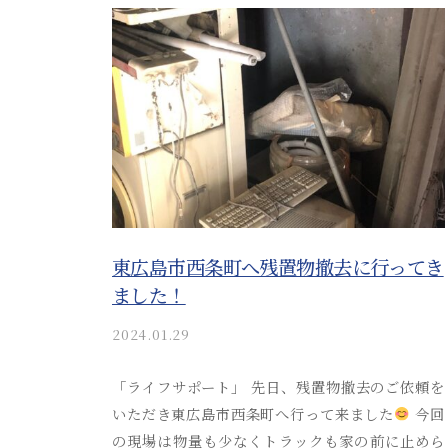
い
案
i
た
内
_
だ
a
。
け
d
安
る
m
心
i
安
n
し
芸
津
て
葬
ご
祭
東広島市西条町へ残置物撤去に行ってき
相
ました！
談
2024.01.29
b
い
y
た
a
「ライフサポート」 先日、残置物撤去のご依頼を
だ
k
いただき東広島市西条町へ行って来ました
今回
i
け
の現場は物量も少なくトラックも家の前に止めら