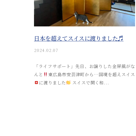
か
目
サ
り
ポ
安
や
ー
す
と
ト
く
日本を超えてスイスに渡りました♬
流
ご
れ
2024.02.07
b
案
y
を
内
a
「ライフサポート」先日、お譲りした金屏風がな
わ
。
k
んと
東広島市安芸津町から…国境を超えスイス
安
か
i
に渡りました
スイスで開く和...
心
り
t
し
s
や
て
u
す
s
ご
く
o
相
s
ご
談
a