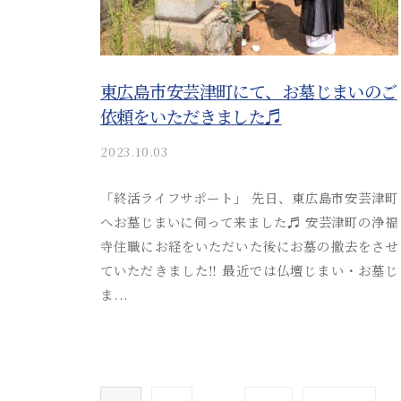
n
東広島市安芸津町にて、お墓じまいのご
依頼をいただきました♬
2023.10.03
b
y
a
「終活ライフサポート」 先日、東広島市安芸津町
k
へお墓じまいに伺って来ました♬ 安芸津町の浄福
i
寺住職にお経をいただいた後にお墓の撤去をさせ
t
ていただきました‼︎ 最近では仏壇じまい・お墓じ
s
ま...
u
s
o
s
投
a