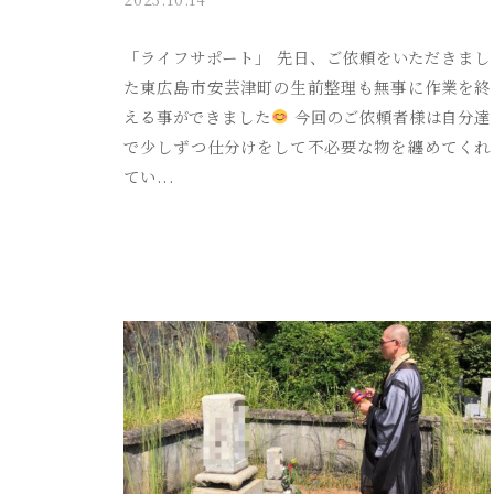
y
a
「ライフサポート」 先日、ご依頼をいただきまし
k
た東広島市安芸津町の生前整理も無事に作業を終
i
える事ができました
今回のご依頼者様は自分達
t
で少しずつ仕分けをして不必要な物を纏めてくれ
s
てい...
u
s
o
s
a
i
_
a
d
m
i