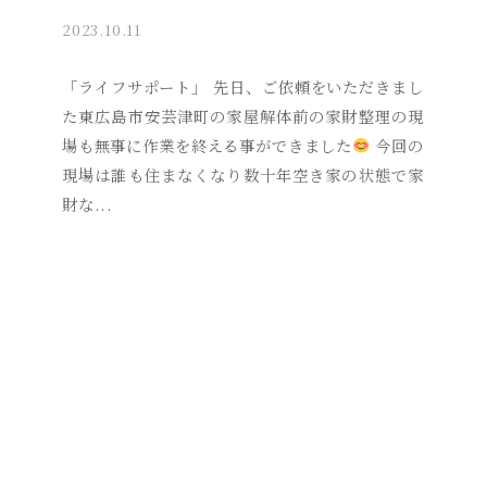
2023.10.11
b
y
a
「ライフサポート」 先日、ご依頼をいただきまし
k
た東広島市安芸津町の家屋解体前の家財整理の現
i
場も無事に作業を終える事ができました
今回の
t
現場は誰も住まなくなり数十年空き家の状態で家
s
財な...
u
s
o
s
a
i
_
a
d
m