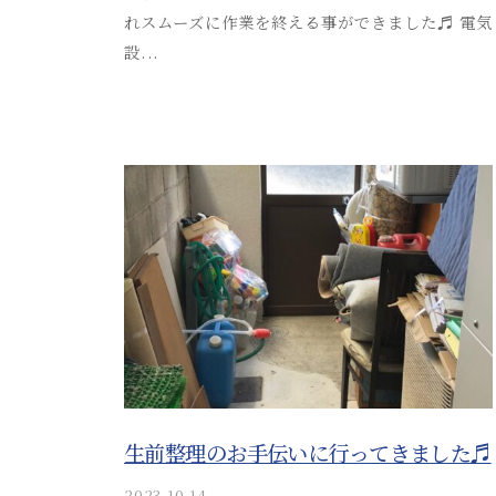
t
れスムーズに作業を終える事ができました♬ 電気
る
s
設...
安
u
s
芸
o
津
s
葬
a
祭
i
_
a
d
m
i
n
生前整理のお手伝いに行ってきました♬
2023.10.14
b