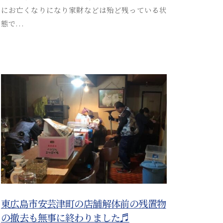
t
にお亡くなりになり家財などは殆ど残っている状
s
態で...
u
s
o
s
a
i
_
a
d
m
i
n
東広島市安芸津町の店舗解体前の残置物
の撤去も無事に終わりました♬