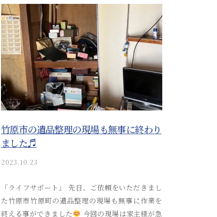
i
_
a
d
m
i
n
竹原市の遺品整理の現場も無事に終わり
ました♬
2023.10.23
b
y
a
「ライフサポート」 先日、ご依頼をいただきまし
k
た竹原市竹原町の遺品整理の現場も無事に作業を
i
終える事ができました
今回の現場は家主様が急