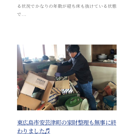
t
る状況でかなりの年数が経ち床も抜けている状態
s
で...
u
s
o
s
a
i
_
a
d
m
i
n
東広島市安芸津町の家財整理も無事に終
わりました♬