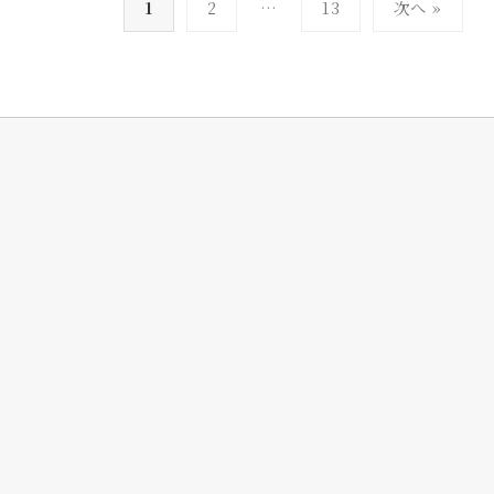
1
2
…
13
次へ »
i
稿
_
の
a
ペ
d
m
ー
i
ジ
n
送
り