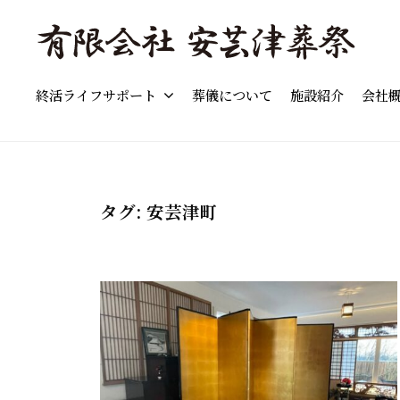
島
コ
市
ン
の
テ
「
東
葬
ン
終活ライフサポート
葬儀について
施設紹介
会社
東
広
儀
ツ
島
広
」
へ
市
費
島
ス
の
用
市
キ
葬
の
タグ:
安芸津町
の
儀
ッ
目
葬
・
プ
安
家
儀
と
族
流
」
葬
れ
費
・
を
用
終
わ
の
活