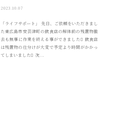
2023.10.07
b
y
a
「ライフサポート」 先日、ご依頼をいただきまし
k
た東広島市安芸津町の飲食店の解体前の残置物撤
i
去も無事に作業を終える事ができました 飲食店
t
は残置物の仕分けが大変で予定より時間がかかっ
s
てしまいました 次...
u
s
o
s
a
i
_
a
d
m