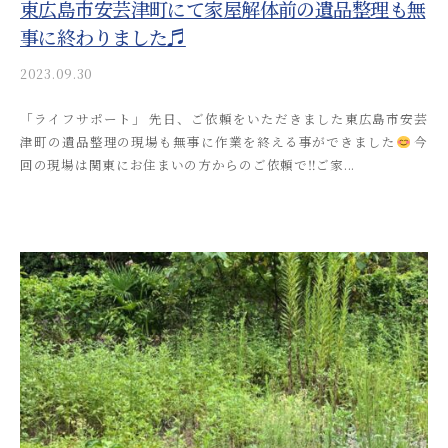
東広島市安芸津町にて家屋解体前の遺品整理も無
事に終わりました♬
2023.09.30
b
y
「ライフサポート」 先日、ご依頼をいただきました東広島市安芸
a
津町の遺品整理の現場も無事に作業を終える事ができました
今
k
回の現場は関東にお住まいの方からのご依頼で‼︎ご家...
i
t
s
u
s
o
s
a
i
_
a
d
m