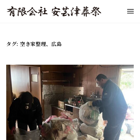
「
ュ
コ
ー
東
ン
メ
広
ニ
テ
「
島
東
ュ
ン
ー
市
東
広
ツ
の
島
広
タグ:
空き家整理、広島
へ
葬
市
島
儀
ス
の
市
」
キ
葬
の
費
ッ
儀
葬
用
プ
・
の
儀
家
目
」
族
安
費
葬
と
用
・
流
終
の
れ
活
目
を
サ
わ
安
ポ