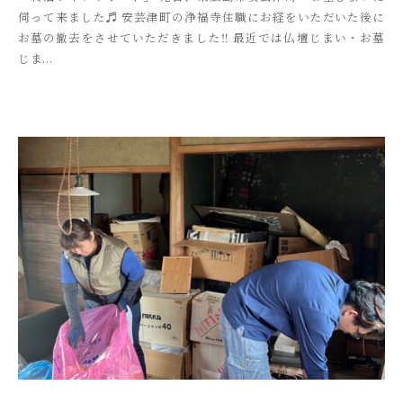
伺って来ました♬ 安芸津町の浄福寺住職にお経をいただいた後に
k
お墓の撤去をさせていただきました‼︎ 最近では仏壇じまい・お墓
i
じま...
t
s
u
s
o
s
a
i
_
a
d
m
i
n