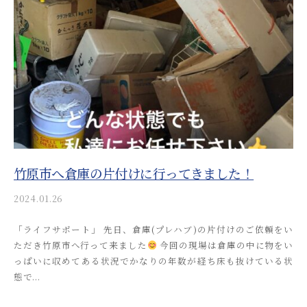
i
_
a
d
m
i
n
竹原市へ倉庫の片付けに行ってきました！
2024.01.26
b
y
「ライフサポート」 先日、倉庫(プレハブ)の片付けのご依頼をい
a
ただき竹原市へ行って来ました
今回の現場は倉庫の中に物をい
k
っぱいに収めてある状況でかなりの年数が経ち床も抜けている状
i
態で...
t
s