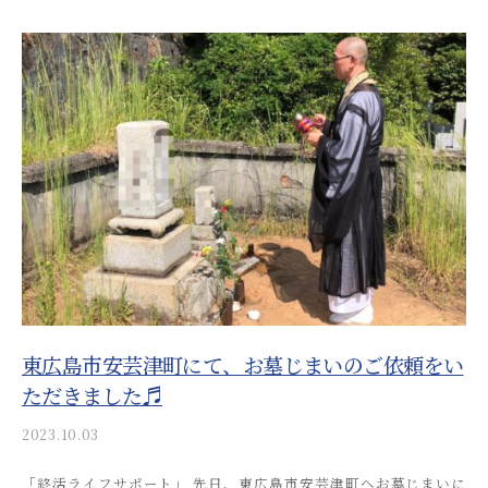
s
o
s
a
i
_
a
d
m
i
n
東広島市安芸津町にて、お墓じまいのご依頼をい
ただきました♬
2023.10.03
b
y
「終活ライフサポート」 先日、東広島市安芸津町へお墓じまいに
a