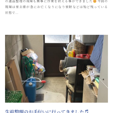
の遺品整理の現場も無事に作業を終える事ができました
今回の
k
現場は家主様が急にお亡くなりになり家財などは殆ど残っている
i
状態で...
t
s
u
s
o
s
a
i
_
a
d
m
i
n
生前整理のお手伝いに行ってきました♬