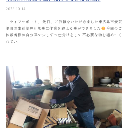
2023.10.14
b
y
「ライフサポート」 先日、ご依頼をいただきました東広島市安芸
a
津町の生前整理も無事に作業を終える事ができました
今回のご
k
依頼者様は自分達で少しずつ仕分けをして不必要な物を纏めてく
i
れてい...
t
s
u
s
o
s
a
i
_
a
d
m
i
n