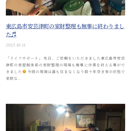
東広島市安芸津町の家財整理も無事に終わりまし
た♬
2023.10.11
b
y
「ライフサポート」 先日、ご依頼をいただきました東広島市安芸
a
津町の家屋解体前の家財整理の現場も無事に作業を終える事がで
k
きました
今回の現場は誰も住まなくなり数十年空き家の状態で
i
家財な...
t
s
u
s
o
s
a
i