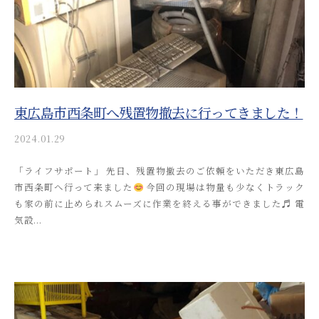
し
け
m
る
て
i
安
n
ご
芸
相
津
談
葬
い
東広島市西条町へ残置物撤去に行ってきました！
祭
た
2024.01.29
b
だ
y
け
「ライフサポート」 先日、残置物撤去のご依頼をいただき東広島
a
市西条町へ行って来ました
今回の現場は物量も少なくトラック
る
k
も家の前に止められスムーズに作業を終える事ができました♬ 電
i
安
気設...
t
芸
s
津
u
葬
s
o
祭
s
a