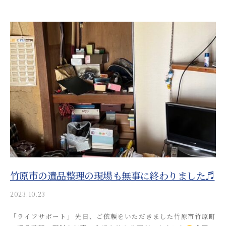
u
s
o
s
a
i
_
a
d
m
i
n
竹原市の遺品整理の現場も無事に終わりました♬
2023.10.23
b
y
「ライフサポート」 先日、ご依頼をいただきました竹原市竹原町
a