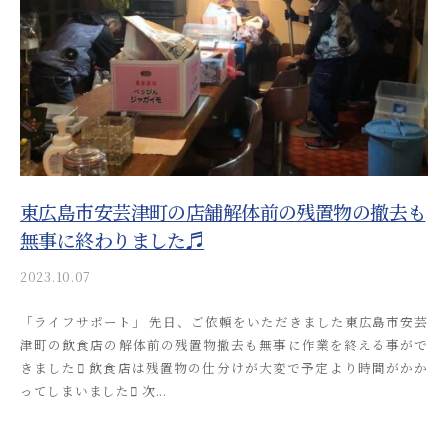
_
a
d
m
i
n
東広島市安芸津町の店舗解体前の残置物の撤去も
無事に終わりました♬
2023.10.07
b
y
「ライフサポート」 先日、ご依頼をいただきました東広島市安芸
a
津町の飲食店の解体前の残置物撤去も無事に作業を終える事がで
k
きました 飲食店は残置物の仕分けが大変で予定より時間がかか
i
ってしまいました 次...
t
s
u