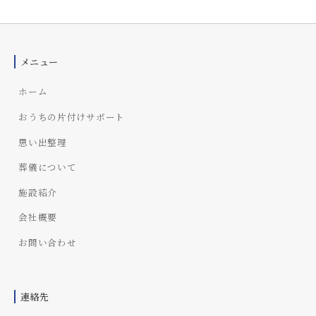
i
ペ
_
ー
a
d
ジ
メニュー
m
送
i
ホーム
り
n
おうちの片付けサポート
思い出整理
葬儀について
施設紹介
会社概要
お問い合わせ
連絡先