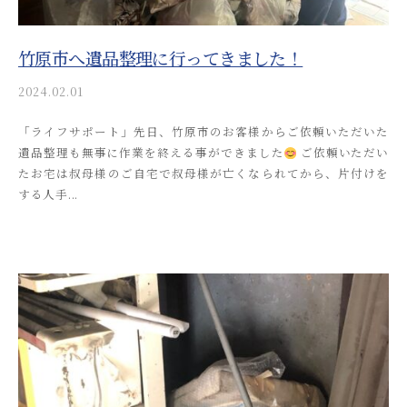
か
と
ー
り
流
ト
や
竹原市へ遺品整理に行ってきました！
れ
す
を
2024.02.01
b
く
y
わ
ご
「ライフサポート」先日、竹原市のお客様からご依頼いただいた
a
案
か
遺品整理も無事に作業を終える事ができました
ご依頼いただい
k
内
り
たお宅は叔母様のご自宅で叔母様が亡くなられてから、片付けを
i
。
や
する人手...
t
安
す
s
心
u
く
し
s
ご
て
o
ご
案
s
相
内
a
談
。
i
い
_
安
た
a
心
だ
d