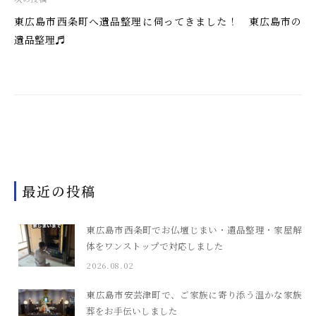
ゲ
東広島市西条町へ遺品整理に伺ってきました！ 東広島市の
ー
遺品整理♬
シ
ョ
ン
最近の投稿
東広島市西条町でお仏壇じまい・遺品整理・家屋解
体をワンストップで対応しました
2026.08.02
東広島市安芸津町で、ご家族に寄り添う温かな家族
葬をお手伝いしました