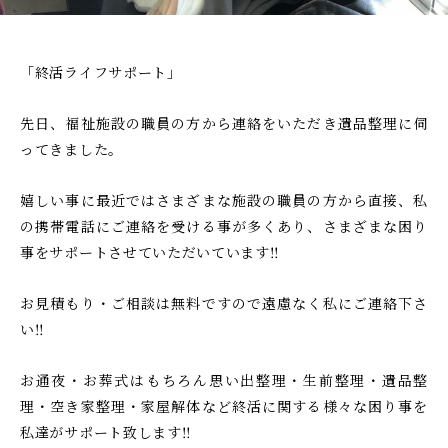
し
け
る
て
安
ご
「終活ライフサポート」
芸
相
津
先日、福祉施設の職員の方から連絡をいただき遺品整理に伺
談
葬
ってきました。
い
祭
た
嬉しい事に最近ではさまざまな施設の職員の方から直接、私
だ
の携帯電話にご連絡を受ける事が多くあり、さまざまな困り
け
事をサポートさせていただいています‼︎
る
安
お見積もり・ご相談は無料ですので遠慮なく私にご連絡下さ
芸
い‼︎
津
葬
お通夜・お葬式はもちろん思い出整理・生前整理・遺品整
祭
理・空き家整理・家屋解体など終活に関する様々な困り事を
私達がサポート致します‼︎