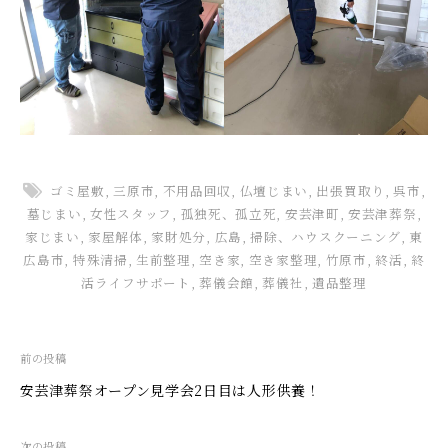
ゴミ屋敷
,
三原市
,
不用品回収
,
仏壇じまい
,
出張買取り
,
呉市
,
墓じまい
,
女性スタッフ
,
孤独死、孤立死
,
安芸津町
,
安芸津葬祭
,
家じまい
,
家屋解体
,
家財処分
,
広島
,
掃除、ハウスクーニング
,
東
広島市
,
特殊清掃
,
生前整理
,
空き家
,
空き家整理
,
竹原市
,
終活
,
終
活ライフサポート
,
葬儀会館
,
葬儀社
,
遺品整理
投
前の投稿
稿
安芸津葬祭オープン見学会2日目は人形供養！
ナ
ビ
次の投稿