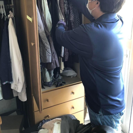
か
と
o
ー
り
流
s
ト
や
a
れ
す
i
を
く
_
わ
ご
a
案
か
d
内
m
り
。
i
や
安
n
す
心
く
し
ご
て
ご
案
相
内
談
。
い
安
た
心
だ