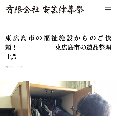
「
ュ
コ
ー
東
ン
メ
広
ニ
テ
「
島
東
ュ
ン
ー
市
東
広
ツ
の
島
広
東広島市の福祉施設からのご依
へ
葬
市
島
儀
ス
の
頼！ 東広島市の遺品整理
市
」
キ
葬
の
士♬
費
ッ
儀
葬
用
プ
・
2022.06.23
b
の
儀
家
y
目
」
族
a
安
費
葬
k
と
用
・
i
流
終
t
の
れ
s
活
目
を
u
サ
わ
安
s
ポ