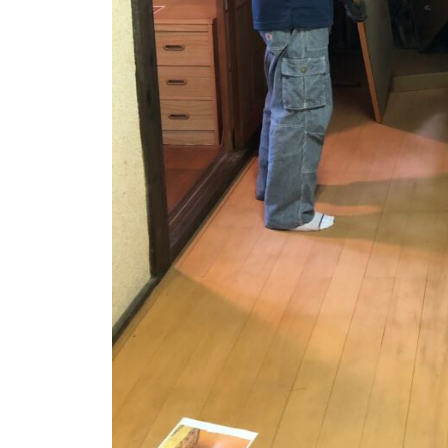
い
案
た
内
だ
。
け
安
る
心
安
し
芸
津
て
葬
ご
祭
相
談
い
た
だ
け