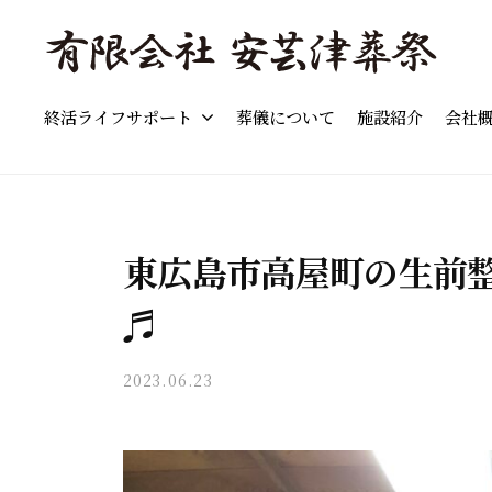
島
コ
市
ン
の
テ
「
東
葬
ン
終活ライフサポート
葬儀について
施設紹介
会社
東
広
儀
ツ
島
広
」
へ
市
費
島
ス
の
用
市
キ
葬
の
東広島市高屋町の生前
の
儀
ッ
目
葬
・
♬
プ
安
家
儀
と
族
流
」
2023.06.23
b
葬
れ
y
費
・
を
a
用
終
わ
k
の
活