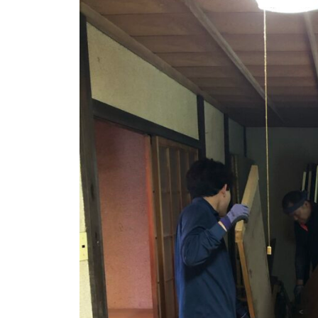
か
i
目
サ
t
り
ポ
s
安
や
ー
u
す
と
ト
s
く
流
o
ご
れ
s
案
を
a
内
i
わ
。
_
安
か
a
心
り
d
し
や
m
て
i
す
ご
n
く
相
ご
談