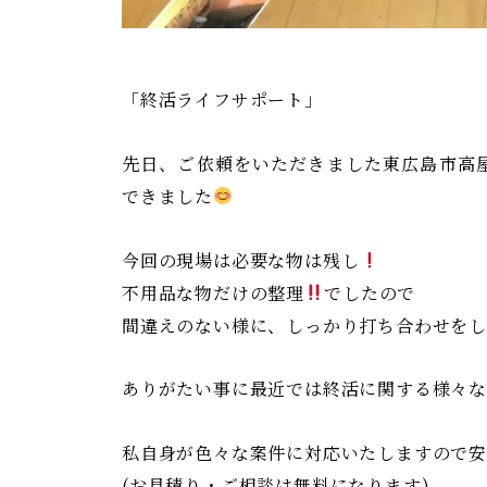
る
安
芸
「終活ライフサポート」
津
先日、ご依頼をいただきました東広島市高
葬
できました
祭
今回の現場は必要な物は残し
不用品な物だけの整理
でしたので
間違えのない様に、しっかり打ち合わせを
ありがたい事に最近では終活に関する様々
私自身が色々な案件に対応いたしますので安
(お見積り・ご相談は無料になります)