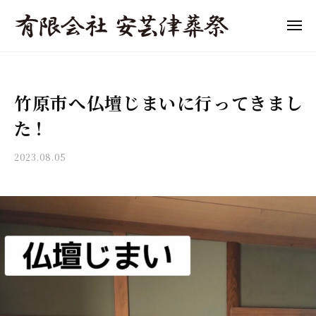
「
ュ
コ
ー
東
ン
メ
広
ニ
テ
「
島
東
ュ
ン
ー
市
東
広
ツ
の
島
広
竹原市へ仏壇じまいに行ってきまし
へ
葬
市
島
儀
ス
の
た！
市
」
キ
葬
の
費
ッ
儀
2023.08.05
b
葬
用
プ
y
・
の
儀
a
家
目
」
k
族
安
i
費
葬
と
t
用
・
流
s
終
の
れ
u
活
目
を
s
サ
わ
o
安
ポ