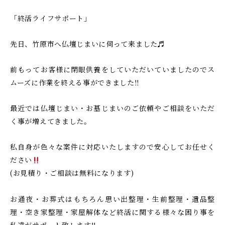
し
け
「終活ライフサポート」
る
て
安
ご
芸
先日、竹原市へ仏壇じまいに伺って来ました♬
相
津
談
葬
前もってお客様に閉眼供養をしていただいていましたのでス
い
祭
ムーズに作業を終える事ができました‼︎
た
だ
最近では仏壇じまい・お墓じまいのご依頼やご相談をいただ
け
く事が増えてきました。
る
安
私自身が色々な案件に対応いたしますので安心してお任せく
ださい
芸
(お見積り・ご相談は無料になります)
津
葬
お通夜・お葬式はもちろん思い出整理・生前整理・遺品整
祭
理・空き家整理・家屋解体など終活に関する様々な困り事を
私達がサポート致します‼︎