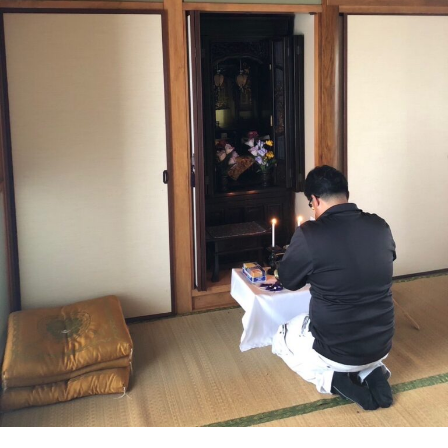
s
か
と
ー
a
り
流
ト
i
や
れ
_
す
を
a
く
d
わ
ご
m
案
か
i
内
り
n
。
や
安
す
心
く
し
ご
て
ご
案
相
内
談
。
い
安
た
心
だ