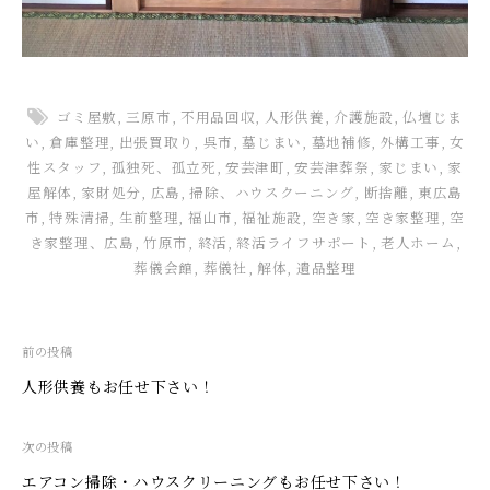
ゴミ屋敷
,
三原市
,
不用品回収
,
人形供養
,
介護施設
,
仏壇じま
い
,
倉庫整理
,
出張買取り
,
呉市
,
墓じまい
,
墓地補修
,
外構工事
,
女
性スタッフ
,
孤独死、孤立死
,
安芸津町
,
安芸津葬祭
,
家じまい
,
家
屋解体
,
家財処分
,
広島
,
掃除、ハウスクーニング
,
断捨離
,
東広島
市
,
特殊清掃
,
生前整理
,
福山市
,
福祉施設
,
空き家
,
空き家整理
,
空
き家整理、広島
,
竹原市
,
終活
,
終活ライフサポート
,
老人ホーム
,
葬儀会館
,
葬儀社
,
解体
,
遺品整理
投
前の投稿
稿
人形供養もお任せ下さい！
ナ
ビ
次の投稿
ゲ
エアコン掃除・ハウスクリーニングもお任せ下さい！