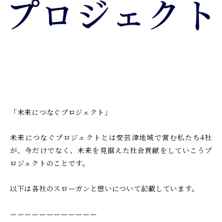
か
と
i
ー
り
_
流
ト
や
a
れ
す
d
を
く
m
わ
ご
i
案
か
n
内
り
。
や
安
「未来につなぐプロジェクト」
す
心
く
し
未来につなぐプロジェクトとは安芸津地域で営む私たち4社
ご
て
が、今だけでなく、未来を見据えた社会貢献をしていこうプ
ご
案
ロジェクトのことです。
相
内
談
。
以下は各社のスローガンと想いについて記載しています。
い
安
た
ーーーーーーーーーーーー
心
だ