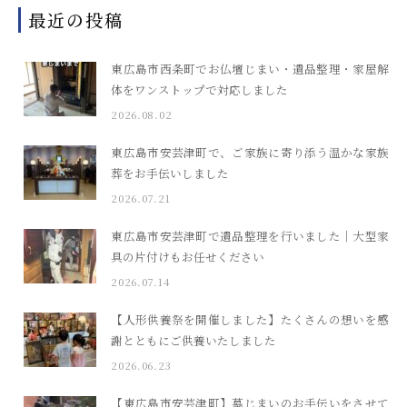
最近の投稿
東広島市西条町でお仏壇じまい・遺品整理・家屋解
体をワンストップで対応しました
2026.08.02
東広島市安芸津町で、ご家族に寄り添う温かな家族
葬をお手伝いしました
2026.07.21
東広島市安芸津町で遺品整理を行いました｜大型家
具の片付けもお任せください
2026.07.14
【人形供養祭を開催しました】たくさんの想いを感
謝とともにご供養いたしました
2026.06.23
【東広島市安芸津町】墓じまいのお手伝いをさせて