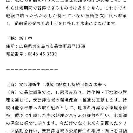
は、私たち造船を担う人の正確な知識や技術が必要です。こ
れらは短期間で習得できるものではありません。これまでの
経験で培った私たちしか持っていない技術を次世代へ継承
し、造船業の発展と底上げを目指して未来につなげます。
（株）新山中
住所：広島県東広島市安芸津町風早1358
電話番号：0846-45-3530
ーーーーーーーーーーーー
（有）安芸津衛生：環境に配慮し持続可能な未来へ
（有）安芸津衛生では、し尿汲み取り、浄化槽・下水道の管
理を通じて、安芸津地域の環境保全・推進に貢献します。持
続可能な未来への取り組みとして、地域の清潔な水環境を維
持、環境に配慮した廃水処理システムの提供を行い、水資源
の保全に努めて参ります。今だけでなく未来を見据えたクリ
ーン活動を行い、安芸津地域の公衆衛生の維持・向上を目指