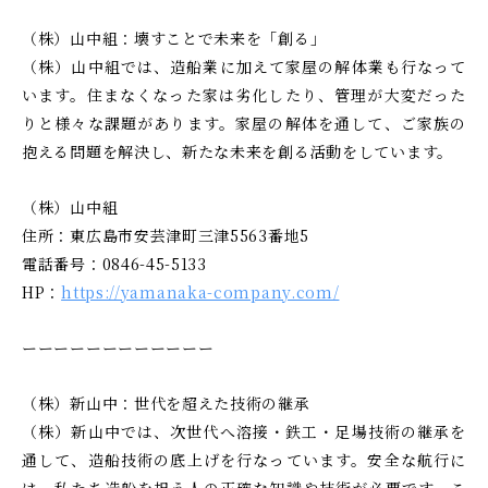
し
け
（株）山中組：壊すことで未来を「創る」
る
て
（株）山中組では、造船業に加えて家屋の解体業も行なって
安
ご
芸
います。住まなくなった家は劣化したり、管理が大変だった
相
津
りと様々な課題があります。家屋の解体を通して、ご家族の
談
葬
抱える問題を解決し、新たな未来を創る活動をしています。
い
祭
た
（株）山中組
だ
住所：東広島市安芸津町三津5563番地5
け
電話番号：0846-45-5133
る
HP：
https://yamanaka-company.com/
安
ーーーーーーーーーーーー
芸
津
（株）新山中：世代を超えた技術の継承
葬
（株）新山中では、次世代へ溶接・鉄工・足場技術の継承を
祭
通して、造船技術の底上げを行なっています。安全な航行に