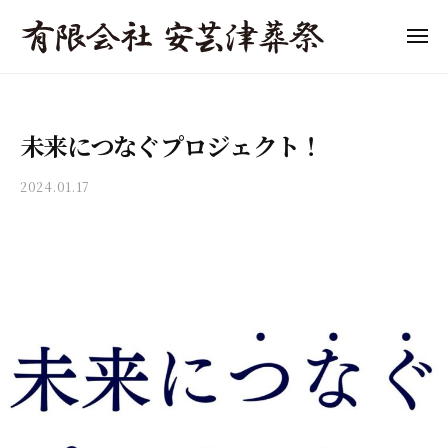
「
ュ
コ
ー
東
ン
メ
広
ニ
テ
「
島
東
ュ
ン
ー
市
東
広
ツ
の
島
広
未来につなぐプロジェクト！
へ
葬
市
島
儀
ス
の
市
2024.01.17
b
」
キ
葬
の
y
費
ッ
儀
a
葬
用
プ
・
k
の
儀
家
i
目
」
族
t
安
費
葬
s
と
用
・
u
流
s
終
の
れ
o
活
目
を
s
サ
わ
安
a
ポ