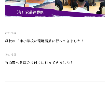
投
前の投稿
稿
母校の三津小学校に環境清掃に行ってきました！
ナ
ビ
次の投稿
ゲ
竹原市へ倉庫の片付けに行ってきました！
ー
シ
ョ
ン