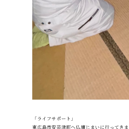
る
安
芸
津
葬
祭
「ライフサポート」
東広島市安芸津町へ仏壇じまいに行ってき