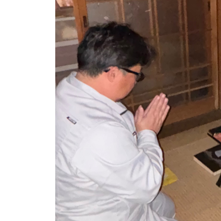
い
案
た
内
だ
。
け
安
る
心
安
し
芸
津
て
葬
ご
祭
相
談
い
た
だ
け