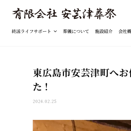
島
コ
市
ン
の
テ
「
東
葬
ン
終活ライフサポート
葬儀について
施設紹介
会社
東
広
儀
ツ
島
広
」
へ
市
費
島
ス
の
用
市
キ
葬
の
東広島市安芸津町へお
の
儀
ッ
目
葬
・
た！
プ
安
家
儀
と
族
流
」
2024.02.25
b
葬
れ
y
費
・
を
a
用
終
わ
k
の
活