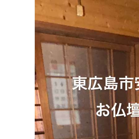
か
i
目
サ
t
り
ポ
s
安
や
ー
u
す
と
ト
s
く
流
o
ご
れ
s
案
を
a
内
i
わ
。
_
安
か
a
心
り
d
し
や
m
て
i
す
ご
n
く
相
ご
談