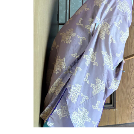
い
案
た
内
だ
。
け
安
る
心
安
し
芸
津
て
葬
ご
祭
相
談
い
た
だ
け