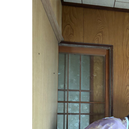
か
s
目
サ
り
u
ポ
安
や
s
ー
す
o
と
ト
く
s
流
ご
a
れ
案
i
を
_
内
わ
a
。
d
安
か
m
心
り
i
し
や
n
て
す
ご
く
相
ご
談