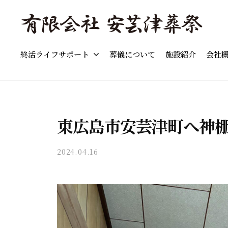
島
コ
市
ン
の
テ
「
東
葬
ン
終活ライフサポート
葬儀について
施設紹介
会社
東
広
儀
ツ
島
広
」
へ
市
費
島
ス
の
用
市
キ
葬
の
東広島市安芸津町へ神
の
儀
ッ
目
葬
・
プ
安
2024.04.16
b
家
儀
と
y
族
流
」
a
葬
れ
費
k
・
を
i
用
終
わ
t
の
活