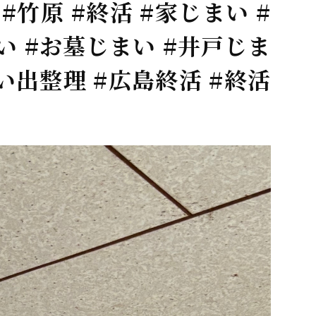
#竹原 #終活 #家じまい #
い #お墓じまい #井戸じま
思い出整理 #広島終活 #終活