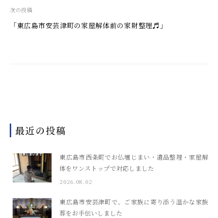
ビ
次の投稿
ゲ
「東広島市安芸津町の家屋解体前の家財整理♬」
ー
シ
ョ
ン
最近の投稿
東広島市西条町でお仏壇じまい・遺品整理・家屋解
体をワンストップで対応しました
2026.08.02
東広島市安芸津町で、ご家族に寄り添う温かな家族
葬をお手伝いしました