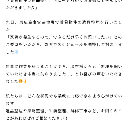
し
け
ただきました♬」
る
て
安
ご
先日、東広島市安芸津町で賃貸物件の遺品整理を行いまし
芸
相
た！
津
談
「家賃が発生するので、できるだけ早くお願いしたい」との
葬
い
ご要望をいただき、急ぎでスケジュールを調整して対応しま
祭
た
した
だ
無事に作業を終えることができ、お客様からも「無理を聞い
け
ていただき本当に助かりました！」とお喜びの声をいただき
る
ました
安
芸
私たちは、どんな状況でも柔軟に対応できるよう心がけてい
津
ます！
葬
遺品整理や家財整理、生前整理、解体工事など、お困りのこ
祭
とがあればぜひご相談ください！