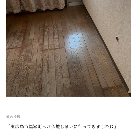
投
前の投稿
稿
「東広島市黒瀬町へお仏壇じまいに行ってきました♬」
ナ