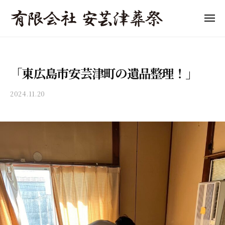
「
ュ
コ
ー
東
ン
メ
広
ニ
テ
「
島
東
ュ
ン
ー
市
東
広
ツ
の
島
広
「東広島市安芸津町の遺品整理！」
へ
葬
市
島
儀
ス
の
市
2024.11.20
b
」
キ
葬
の
y
費
ッ
儀
a
葬
用
プ
・
k
の
儀
家
i
目
」
族
t
安
費
葬
s
と
用
・
u
流
s
終
の
れ
o
活
目
を
s
サ
わ
安
a
ポ