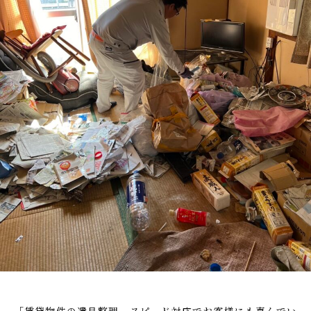
か
と
i
ー
り
_
流
ト
や
a
れ
す
d
を
く
m
わ
ご
i
案
か
n
内
り
。
や
安
す
心
く
し
ご
て
ご
案
相
内
談
。
い
安
た
心
だ
「賃貸物件の遺品整理、スピード対応でお客様にも喜んでい