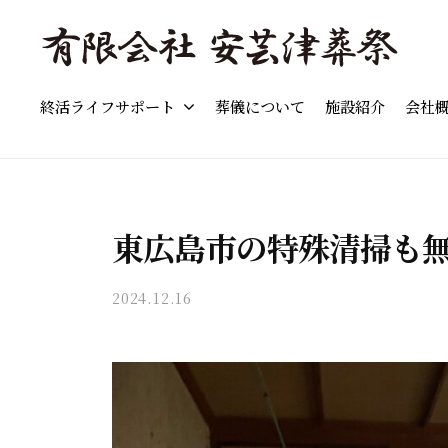
島
コ
市
ン
の
テ
「
東
葬
ン
終活ライフサポート
葬儀について
施設紹介
会社
東
広
儀
ツ
島
広
」
へ
市
費
島
ス
の
用
市
キ
葬
の
東広島市の特殊清掃も
の
儀
ッ
目
葬
・
プ
安
2024.12.16
b
家
儀
と
y
族
流
」
a
葬
れ
費
k
・
を
i
用
終
わ
t
の
活