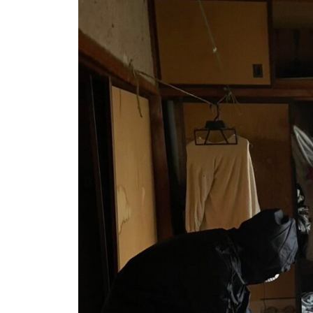
か
s
目
サ
り
u
ポ
安
や
s
ー
す
o
と
ト
く
s
流
ご
a
れ
案
i
を
_
内
わ
a
。
d
安
か
m
心
り
i
し
や
n
て
す
ご
く
相
ご
談