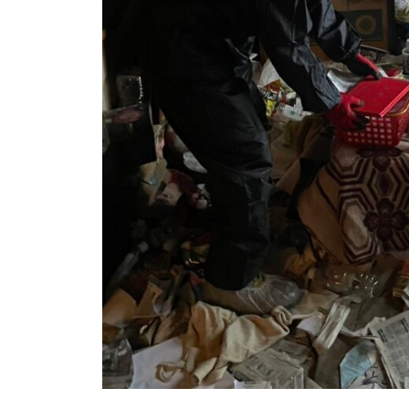
い
案
た
内
だ
。
け
安
る
心
安
し
芸
津
て
葬
ご
祭
相
談
い
た
だ
け