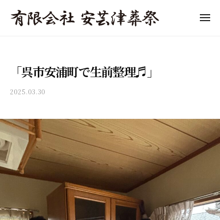
「
ュ
コ
ー
東
ン
メ
広
ニ
テ
「
島
東
ュ
ン
ー
市
東
広
ツ
の
島
広
「呉市安浦町で生前整理♬」
へ
葬
市
島
儀
ス
の
市
2025.03.30
b
」
キ
葬
の
y
費
ッ
儀
a
葬
用
プ
・
k
の
儀
家
i
目
」
族
t
安
費
葬
s
と
用
・
u
流
s
終
の
れ
o
活
目
を
s
サ
わ
安
a
ポ