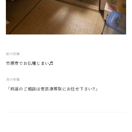
投
前の投稿
稿
竹原市でお仏壇じまい♬
ナ
ビ
次の投稿
ゲ
「終活のご相談は安芸津葬祭にお任せ下さい‼︎」
ー
シ
ョ
ン