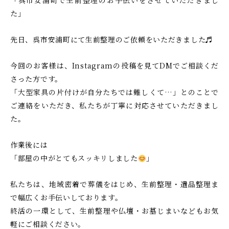
し
け
た」
る
て
安
ご
先日、呉市安浦町にて生前整理のご依頼をいただきました♬
芸
相
津
談
今回のお客様は、Instagramの投稿を見てDMでご相談くだ
葬
い
さった方です。
祭
た
「大型家具の片付けが自分たちでは難しくて…」とのことで
ご連絡をいただき、私たちが丁寧に対応させていただきまし
だ
た。
け
る
作業後には
安
「部屋の中がとてもスッキリしました
」
芸
津
私たちは、地域密着で葬儀をはじめ、生前整理・遺品整理ま
葬
で幅広くお手伝いしております。
祭
終活の一環として、生前整理や仏壇・お墓じまいなどもお気
軽にご相談ください。