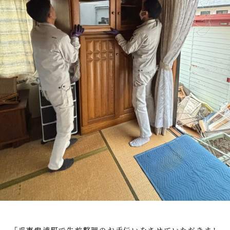
か
と
i
ー
り
_
流
ト
や
a
れ
す
d
を
く
m
わ
ご
i
案
か
n
内
り
。
や
安
す
心
く
し
ご
て
ご
案
相
内
談
。
い
安
た
心
だ
「呉市安浦町で生前整理のお手伝いをさせていただきまし