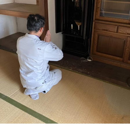
s
か
と
ー
a
り
流
ト
i
や
れ
_
す
を
a
く
d
わ
ご
m
案
か
i
内
り
n
。
や
安
す
心
く
し
ご
て
ご
案
相
内
談
。
い
安
た
心
だ