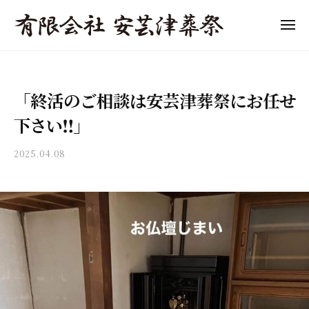
「
ュ
コ
ー
東
ン
メ
広
ニ
テ
「
島
東
ュ
ン
ー
市
東
広
ツ
の
島
広
「終活のご相談は安芸津葬祭にお任せ
へ
葬
市
島
儀
ス
の
下さい‼︎」
市
」
キ
葬
の
費
ッ
儀
2025.04.08
b
葬
用
プ
y
・
の
儀
a
家
目
」
k
族
安
i
費
葬
と
t
用
・
流
s
終
の
れ
u
活
目
を
s
サ
わ
o
安
ポ