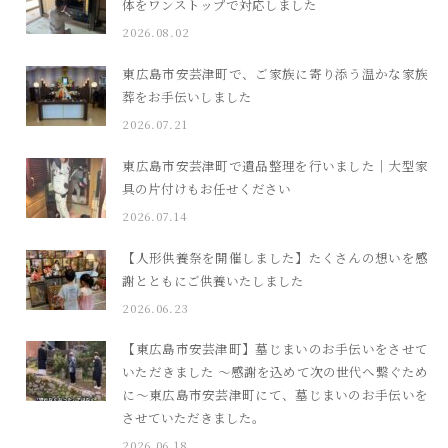
体をワンストップで対応しました
2026.08.02
東広島市安芸津町で、ご家族に寄り添う温かな家族
葬をお手伝いしました
2026.07.21
東広島市安芸津町で遺品整理を行いました｜大型家
具の片付けもお任せください
2026.07.14
【人形供養祭を開催しました】たくさんの想いを感
謝とともにご供養いたしました
2026.06.23
【東広島市安芸津町】墓じまいのお手伝いをさせて
いただきました ～感謝を込めて次の世代へ繋ぐため
に～東広島市安芸津町にて、墓じまいのお手伝いを
させていただきました。
2026.06.18