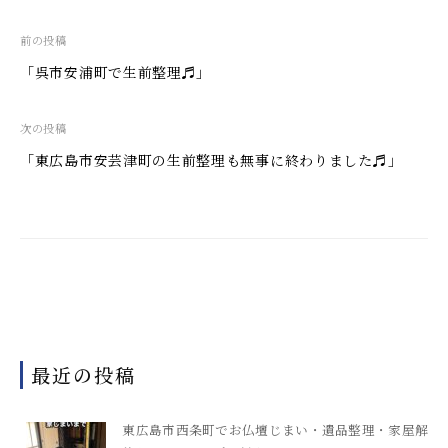
投
前の投稿
稿
「呉市安浦町で生前整理♬」
ナ
ビ
次の投稿
ゲ
「東広島市安芸津町の生前整理も無事に終わりました♬」
ー
シ
ョ
ン
最近の投稿
東広島市西条町でお仏壇じまい・遺品整理・家屋解