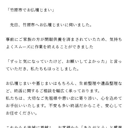
し
け
「竹原市でお仏壇じまい」
る
て
安
ご
先日、竹原市へお仏壇じまいに伺いました。
芸
相
津
談
葬
事前にご家族の方が閉眼供養を済まされていたため、気持ち
い
祭
よくスムーズに作業を終えることができました
た
だ
「ずっと気になっていたけど、お願いしてよかった」と言っ
け
ていただき、私たちもほっとしました。
る
お仏壇じまいや墓じまいはもちろん、生前整理や遺品整理な
安
ど、終活に関するご相談を幅広く承っております。
芸
私たちは、大切なご先祖様や思い出に寄り添い、心を込めて
津
お手伝いいたします。不安も多い終活だからこそ、安心して
葬
お任せください。
祭
これからも地域に貢献し、お客様から「ありがとう」と感謝