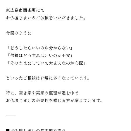
し
け
東広島市西条町にて
る
て
お仏壇じまいのご依頼をいただきました。
安
ご
芸
相
津
今回のように
談
葬
い
祭
「どうしたらいいのか分からない」
た
「供養はどうすればいいのか不安」
だ
「そのままにしていて大丈夫なのか心配」
け
る
といったご相談は非常に多くなっています。
安
特に、空き家や実家の整理が進む中で
芸
お仏壇じまいの必要性を感じる方が増えています。
津
葬
⸻
祭
■お仏壇じまいの基本的な流れ