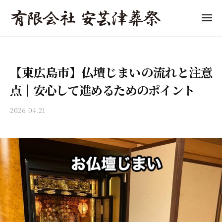
「
ュ
コ
ー
東
ン
メ
広
ニ
テ
「
島
東
ュ
ン
ー
市
東
広
ツ
の
島
広
【東広島市】仏壇じまいの流れと注意
へ
葬
市
島
儀
ス
の
点｜安心して進めるためのポイント
市
」
キ
葬
の
費
ッ
儀
2026.04.21
b
葬
用
プ
y
・
の
儀
a
家
目
」
k
族
安
i
費
葬
と
t
用
・
流
s
終
の
れ
u
活
目
を
s
サ
わ
o
安
ポ