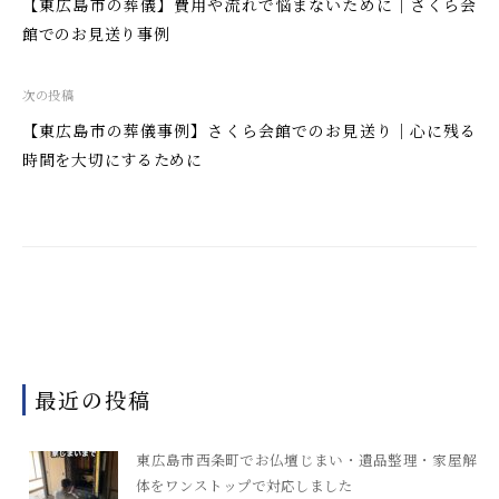
稿
【東広島市の葬儀】費用や流れで悩まないために｜さくら会
ナ
館でのお見送り事例
ビ
ゲ
次の投稿
ー
【東広島市の葬儀事例】さくら会館でのお見送り｜心に残る
シ
時間を大切にするために
ョ
ン
最近の投稿
東広島市西条町でお仏壇じまい・遺品整理・家屋解
体をワンストップで対応しました