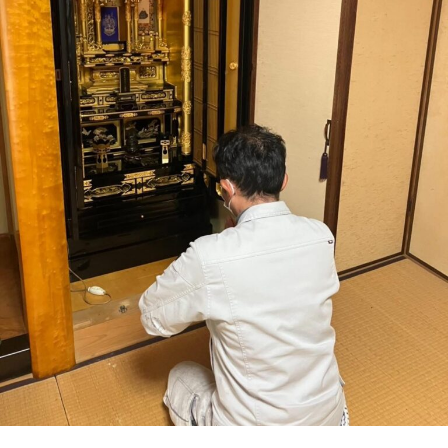
s
か
と
ー
a
り
流
ト
i
や
れ
_
す
を
a
く
d
わ
ご
m
案
か
i
内
り
n
。
や
安
す
心
く
し
ご
て
ご
案
相
内
談
。
い
安
た
心
だ