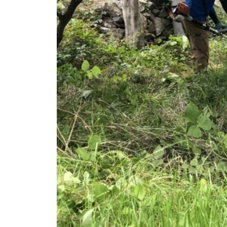
か
目
サ
り
ポ
安
や
ー
す
と
ト
く
流
ご
れ
案
を
内
わ
。
安
か
心
り
し
や
て
す
ご
く
相
ご
談