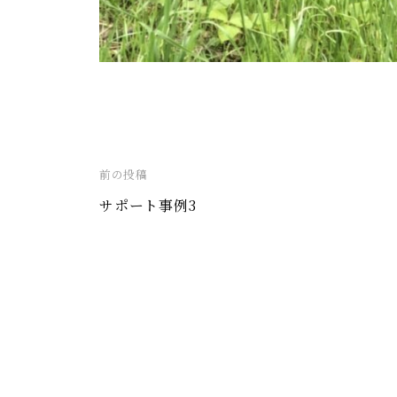
い
案
た
内
だ
。
け
安
る
心
安
し
芸
投
前の投稿
津
て
稿
葬
サポート事例3
ご
祭
ナ
相
ビ
談
ゲ
い
ー
た
シ
だ
ョ
け