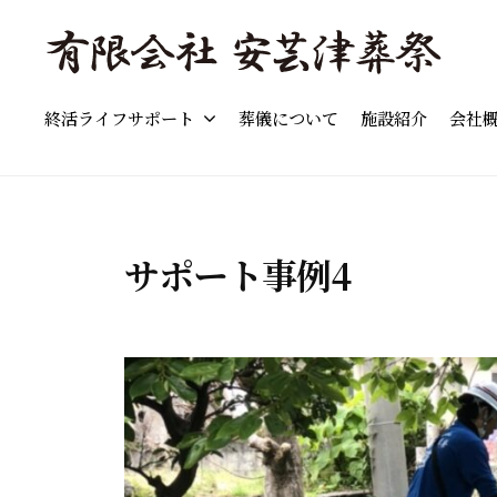
島
コ
市
ン
の
テ
「
東
葬
ン
終活ライフサポート
葬儀について
施設紹介
会社
東
広
儀
ツ
島
広
」
へ
市
費
島
ス
の
用
市
キ
葬
の
サポート事例4
の
儀
ッ
目
葬
・
プ
安
家
儀
と
族
流
」
葬
れ
費
・
を
用
終
わ
の
活